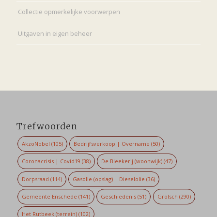
Collectie opmerkelijke voorwerpen
Uitgaven in eigen beheer
Trefwoorden
AkzoNobel
(105)
Bedrijfsverkoop | Overname
(50)
Coronacrisis | Covid19
(38)
De Bleekerij (woonwijk)
(47)
Dorpsraad
(114)
Gasolie (opslag) | Dieselolie
(36)
Gemeente Enschede
(141)
Geschiedenis
(51)
Grolsch
(290)
Het Rutbeek (terrein)
(102)