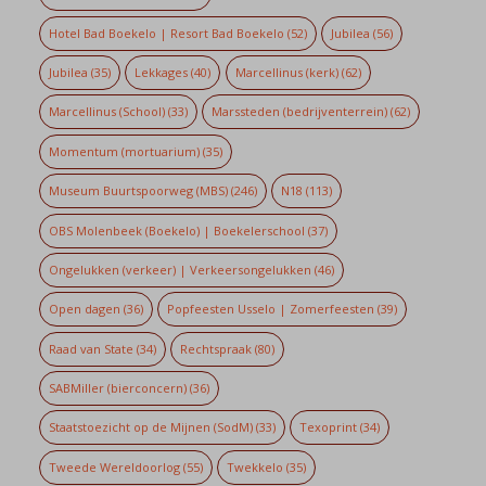
Hotel Bad Boekelo | Resort Bad Boekelo
(52)
Jubilea
(56)
Jubilea
(35)
Lekkages
(40)
Marcellinus (kerk)
(62)
Marcellinus (School)
(33)
Marssteden (bedrijventerrein)
(62)
Momentum (mortuarium)
(35)
Museum Buurtspoorweg (MBS)
(246)
N18
(113)
OBS Molenbeek (Boekelo) | Boekelerschool
(37)
Ongelukken (verkeer) | Verkeersongelukken
(46)
Open dagen
(36)
Popfeesten Usselo | Zomerfeesten
(39)
Raad van State
(34)
Rechtspraak
(80)
SABMiller (bierconcern)
(36)
Staatstoezicht op de Mijnen (SodM)
(33)
Texoprint
(34)
Tweede Wereldoorlog
(55)
Twekkelo
(35)