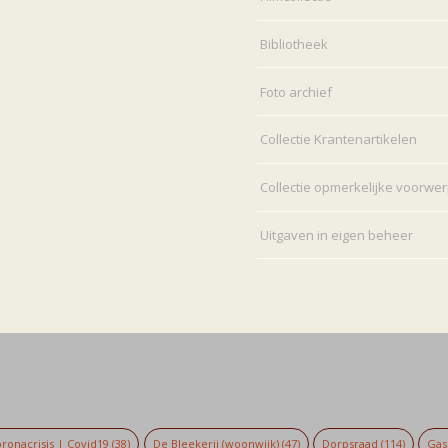
Bibliotheek
Foto archief
Collectie Krantenartikelen
Collectie opmerkelijke voorwe
Uitgaven in eigen beheer
ronacrisis | Covid19
(38)
De Bleekerij (woonwijk)
(47)
Dorpsraad
(114)
Gaso