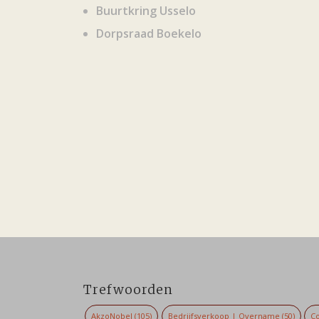
Buurtkring Usselo
Dorpsraad Boekelo
Trefwoorden
AkzoNobel
(105)
Bedrijfsverkoop | Overname
(50)
Co