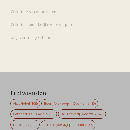
Collectie Krantenartikelen
Collectie opmerkelijke voorwerpen
Uitgaven in eigen beheer
Trefwoorden
AkzoNobel
(105)
Bedrijfsverkoop | Overname
(50)
Coronacrisis | Covid19
(38)
De Bleekerij (woonwijk)
(47)
Dorpsraad
(114)
Gasolie (opslag) | Dieselolie
(36)