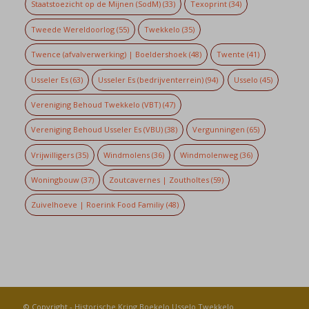
Staatstoezicht op de Mijnen (SodM)
(33)
Texoprint
(34)
Tweede Wereldoorlog
(55)
Twekkelo
(35)
Twence (afvalverwerking) | Boeldershoek
(48)
Twente
(41)
Usseler Es
(63)
Usseler Es (bedrijventerrein)
(94)
Usselo
(45)
Vereniging Behoud Twekkelo (VBT)
(47)
Vereniging Behoud Usseler Es (VBU)
(38)
Vergunningen
(65)
Vrijwilligers
(35)
Windmolens
(36)
Windmolenweg
(36)
Woningbouw
(37)
Zoutcavernes | Zoutholtes
(59)
Zuivelhoeve | Roerink Food Familiy
(48)
© Copyright -
Historische Kring Boekelo Usselo Twekkelo