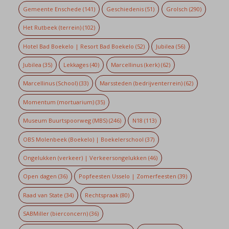
Gemeente Enschede
(141)
Geschiedenis
(51)
Grolsch
(290)
Het Rutbeek (terrein)
(102)
Hotel Bad Boekelo | Resort Bad Boekelo
(52)
Jubilea
(56)
Jubilea
(35)
Lekkages
(40)
Marcellinus (kerk)
(62)
Marcellinus (School)
(33)
Marssteden (bedrijventerrein)
(62)
Momentum (mortuarium)
(35)
Museum Buurtspoorweg (MBS)
(246)
N18
(113)
OBS Molenbeek (Boekelo) | Boekelerschool
(37)
Ongelukken (verkeer) | Verkeersongelukken
(46)
Open dagen
(36)
Popfeesten Usselo | Zomerfeesten
(39)
Raad van State
(34)
Rechtspraak
(80)
SABMiller (bierconcern)
(36)