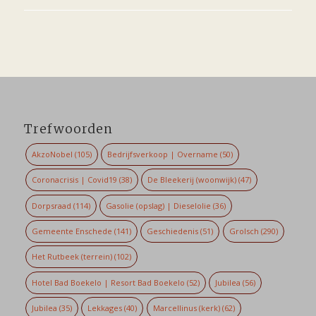
Trefwoorden
AkzoNobel
(105)
Bedrijfsverkoop | Overname
(50)
Coronacrisis | Covid19
(38)
De Bleekerij (woonwijk)
(47)
Dorpsraad
(114)
Gasolie (opslag) | Dieselolie
(36)
Gemeente Enschede
(141)
Geschiedenis
(51)
Grolsch
(290)
Het Rutbeek (terrein)
(102)
Hotel Bad Boekelo | Resort Bad Boekelo
(52)
Jubilea
(56)
Jubilea
(35)
Lekkages
(40)
Marcellinus (kerk)
(62)