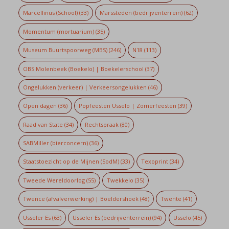
Marcellinus (School)
(33)
Marssteden (bedrijventerrein)
(62)
Momentum (mortuarium)
(35)
Museum Buurtspoorweg (MBS)
(246)
N18
(113)
OBS Molenbeek (Boekelo) | Boekelerschool
(37)
Ongelukken (verkeer) | Verkeersongelukken
(46)
Open dagen
(36)
Popfeesten Usselo | Zomerfeesten
(39)
Raad van State
(34)
Rechtspraak
(80)
SABMiller (bierconcern)
(36)
Staatstoezicht op de Mijnen (SodM)
(33)
Texoprint
(34)
Tweede Wereldoorlog
(55)
Twekkelo
(35)
Twence (afvalverwerking) | Boeldershoek
(48)
Twente
(41)
Usseler Es
(63)
Usseler Es (bedrijventerrein)
(94)
Usselo
(45)