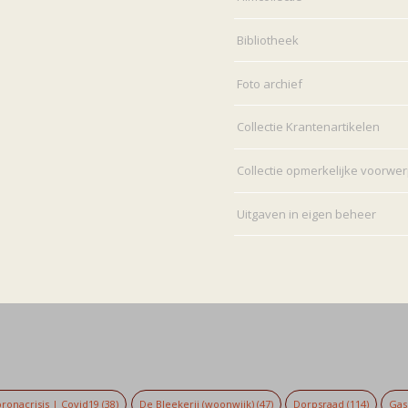
Bibliotheek
Foto archief
Collectie Krantenartikelen
Collectie opmerkelijke voorwe
Uitgaven in eigen beheer
ronacrisis | Covid19
(38)
De Bleekerij (woonwijk)
(47)
Dorpsraad
(114)
Gaso