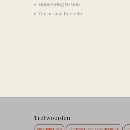
Buurtkring Usselo
Dorpsraad Boekelo
Trefwoorden
AkzoNobel
(105)
Bedrijfsverkoop | Overname
(50)
Co