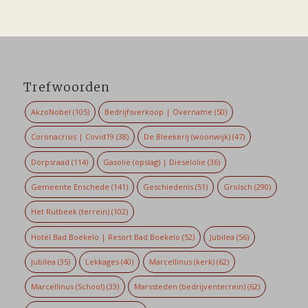
Trefwoorden
AkzoNobel
(105)
Bedrijfsverkoop | Overname
(50)
Coronacrisis | Covid19
(38)
De Bleekerij (woonwijk)
(47)
Dorpsraad
(114)
Gasolie (opslag) | Dieselolie
(36)
Gemeente Enschede
(141)
Geschiedenis
(51)
Grolsch
(290)
Het Rutbeek (terrein)
(102)
Hotel Bad Boekelo | Resort Bad Boekelo
(52)
Jubilea
(56)
Jubilea
(35)
Lekkages
(40)
Marcellinus (kerk)
(62)
Marcellinus (School)
(33)
Marssteden (bedrijventerrein)
(62)