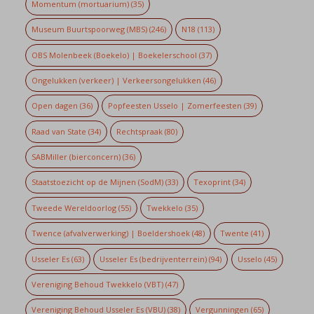
Momentum (mortuarium)
(35)
Museum Buurtspoorweg (MBS)
(246)
N18
(113)
OBS Molenbeek (Boekelo) | Boekelerschool
(37)
Ongelukken (verkeer) | Verkeersongelukken
(46)
Open dagen
(36)
Popfeesten Usselo | Zomerfeesten
(39)
Raad van State
(34)
Rechtspraak
(80)
SABMiller (bierconcern)
(36)
Staatstoezicht op de Mijnen (SodM)
(33)
Texoprint
(34)
Tweede Wereldoorlog
(55)
Twekkelo
(35)
Twence (afvalverwerking) | Boeldershoek
(48)
Twente
(41)
Usseler Es
(63)
Usseler Es (bedrijventerrein)
(94)
Usselo
(45)
Vereniging Behoud Twekkelo (VBT)
(47)
Vereniging Behoud Usseler Es (VBU)
(38)
Vergunningen
(65)