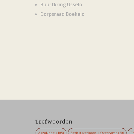
Buurtkring Usselo
Dorpsraad Boekelo
Trefwoorden
AkzoNobel
(105)
Bedrijfsverkoop | Overname
(50)
Co