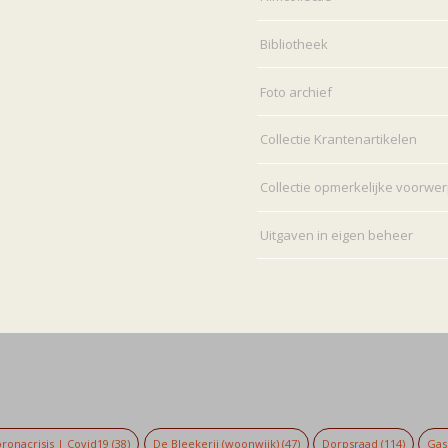
Bibliotheek
Foto archief
Collectie Krantenartikelen
Collectie opmerkelijke voorwe
Uitgaven in eigen beheer
ronacrisis | Covid19
(38)
De Bleekerij (woonwijk)
(47)
Dorpsraad
(114)
Gaso