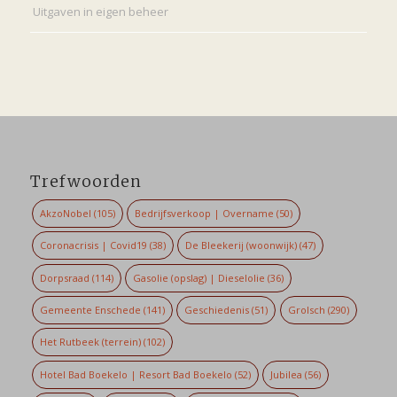
Uitgaven in eigen beheer
Trefwoorden
AkzoNobel
(105)
Bedrijfsverkoop | Overname
(50)
Coronacrisis | Covid19
(38)
De Bleekerij (woonwijk)
(47)
Dorpsraad
(114)
Gasolie (opslag) | Dieselolie
(36)
Gemeente Enschede
(141)
Geschiedenis
(51)
Grolsch
(290)
Het Rutbeek (terrein)
(102)
Hotel Bad Boekelo | Resort Bad Boekelo
(52)
Jubilea
(56)