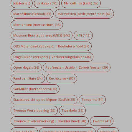
Jubilea
(35)
Lekkages
(40)
Marcellinus (kerk)
(62)
Marcellinus (School)
(33)
Marssteden (bedrijventerrein)
(62)
Momentum (mortuarium)
(35)
Museum Buurtspoorweg (MBS)
(246)
N18
(113)
OBS Molenbeek (Boekelo) | Boekelerschool
(37)
Ongelukken (verkeer) | Verkeersongelukken
(46)
Open dagen
(36)
Popfeesten Usselo | Zomerfeesten
(39)
Raad van State
(34)
Rechtspraak
(80)
SABMiller (bierconcern)
(36)
Staatstoezicht op de Mijnen (SodM)
(33)
Texoprint
(34)
Tweede Wereldoorlog
(55)
Twekkelo
(35)
Twence (afvalverwerking) | Boeldershoek
(48)
Twente
(41)
Usseler Es
(63)
Usseler Es (bedrijventerrein)
(94)
Usselo
(45)