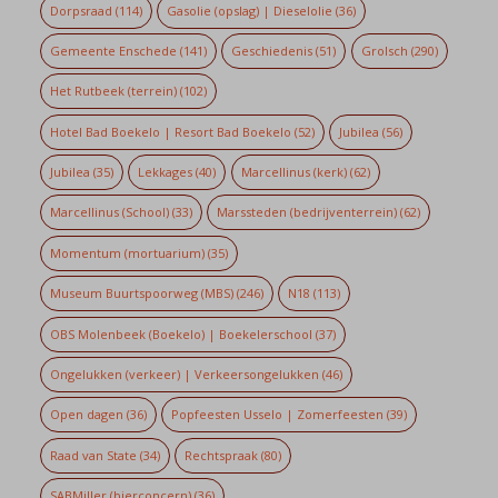
Dorpsraad
(114)
Gasolie (opslag) | Dieselolie
(36)
Gemeente Enschede
(141)
Geschiedenis
(51)
Grolsch
(290)
Het Rutbeek (terrein)
(102)
Hotel Bad Boekelo | Resort Bad Boekelo
(52)
Jubilea
(56)
Jubilea
(35)
Lekkages
(40)
Marcellinus (kerk)
(62)
Marcellinus (School)
(33)
Marssteden (bedrijventerrein)
(62)
Momentum (mortuarium)
(35)
Museum Buurtspoorweg (MBS)
(246)
N18
(113)
OBS Molenbeek (Boekelo) | Boekelerschool
(37)
Ongelukken (verkeer) | Verkeersongelukken
(46)
Open dagen
(36)
Popfeesten Usselo | Zomerfeesten
(39)
Raad van State
(34)
Rechtspraak
(80)
SABMiller (bierconcern)
(36)