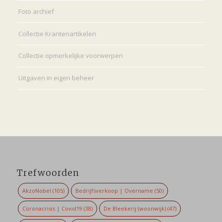
Foto archief
Collectie Krantenartikelen
Collectie opmerkelijke voorwerpen
Uitgaven in eigen beheer
Trefwoorden
AkzoNobel
(105)
Bedrijfsverkoop | Overname
(50)
Coronacrisis | Covid19
(38)
De Bleekerij (woonwijk)
(47)