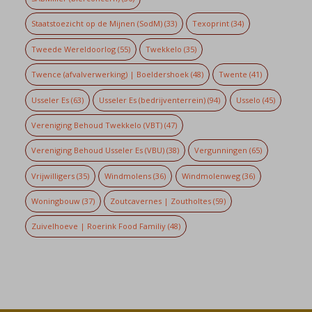
Staatstoezicht op de Mijnen (SodM)
(33)
Texoprint
(34)
Tweede Wereldoorlog
(55)
Twekkelo
(35)
Twence (afvalverwerking) | Boeldershoek
(48)
Twente
(41)
Usseler Es
(63)
Usseler Es (bedrijventerrein)
(94)
Usselo
(45)
Vereniging Behoud Twekkelo (VBT)
(47)
Vereniging Behoud Usseler Es (VBU)
(38)
Vergunningen
(65)
Vrijwilligers
(35)
Windmolens
(36)
Windmolenweg
(36)
Woningbouw
(37)
Zoutcavernes | Zoutholtes
(59)
Zuivelhoeve | Roerink Food Familiy
(48)