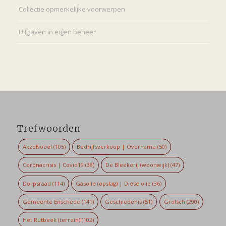
Collectie opmerkelijke voorwerpen
Uitgaven in eigen beheer
Trefwoorden
AkzoNobel
(105)
Bedrijfsverkoop | Overname
(50)
Coronacrisis | Covid19
(38)
De Bleekerij (woonwijk)
(47)
Dorpsraad
(114)
Gasolie (opslag) | Dieselolie
(36)
Gemeente Enschede
(141)
Geschiedenis
(51)
Grolsch
(290)
Het Rutbeek (terrein)
(102)