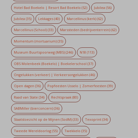
Hotel Bad Boekelo | Resort Bad Boekelo
(52)
Jubilea
(56)
Jubilea
(35)
Lekkages
(40)
Marcellinus (kerk)
(62)
Marcellinus (School)
(33)
Marssteden (bedrijventerrein)
(62)
Momentum (mortuarium)
(35)
Museum Buurtspoorweg (MBS)
(246)
N18
(113)
OBS Molenbeek (Boekelo) | Boekelerschool
(37)
Ongelukken (verkeer) | Verkeersongelukken
(46)
Open dagen
(36)
Popfeesten Usselo | Zomerfeesten
(39)
Raad van State
(34)
Rechtspraak
(80)
SABMiller (bierconcern)
(36)
Staatstoezicht op de Mijnen (SodM)
(33)
Texoprint
(34)
Tweede Wereldoorlog
(55)
Twekkelo
(35)