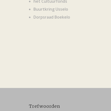
het Cultuurfonds
Buurtkring Usselo
Dorpsraad Boekelo
Trefwoorden