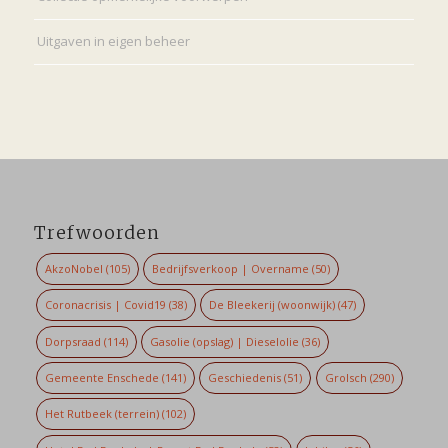
Uitgaven in eigen beheer
Trefwoorden
AkzoNobel
(105)
Bedrijfsverkoop | Overname
(50)
Coronacrisis | Covid19
(38)
De Bleekerij (woonwijk)
(47)
Dorpsraad
(114)
Gasolie (opslag) | Dieselolie
(36)
Gemeente Enschede
(141)
Geschiedenis
(51)
Grolsch
(290)
Het Rutbeek (terrein)
(102)