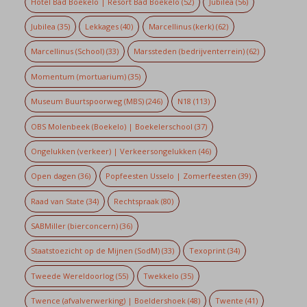
Hotel Bad Boekelo | Resort Bad Boekelo
(52)
Jubilea
(56)
Jubilea
(35)
Lekkages
(40)
Marcellinus (kerk)
(62)
Marcellinus (School)
(33)
Marssteden (bedrijventerrein)
(62)
Momentum (mortuarium)
(35)
Museum Buurtspoorweg (MBS)
(246)
N18
(113)
OBS Molenbeek (Boekelo) | Boekelerschool
(37)
Ongelukken (verkeer) | Verkeersongelukken
(46)
Open dagen
(36)
Popfeesten Usselo | Zomerfeesten
(39)
Raad van State
(34)
Rechtspraak
(80)
SABMiller (bierconcern)
(36)
Staatstoezicht op de Mijnen (SodM)
(33)
Texoprint
(34)
Tweede Wereldoorlog
(55)
Twekkelo
(35)
Twence (afvalverwerking) | Boeldershoek
(48)
Twente
(41)