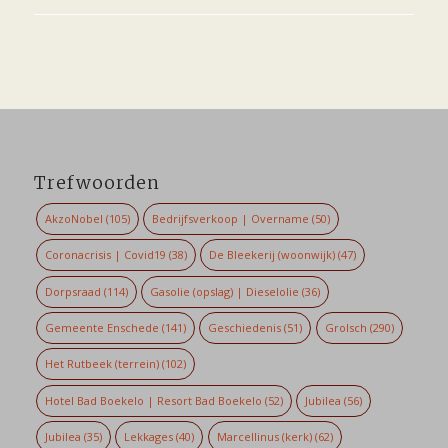
Trefwoorden
AkzoNobel
(105)
Bedrijfsverkoop | Overname
(50)
Coronacrisis | Covid19
(38)
De Bleekerij (woonwijk)
(47)
Dorpsraad
(114)
Gasolie (opslag) | Dieselolie
(36)
Gemeente Enschede
(141)
Geschiedenis
(51)
Grolsch
(290)
Het Rutbeek (terrein)
(102)
Hotel Bad Boekelo | Resort Bad Boekelo
(52)
Jubilea
(56)
Jubilea
(35)
Lekkages
(40)
Marcellinus (kerk)
(62)