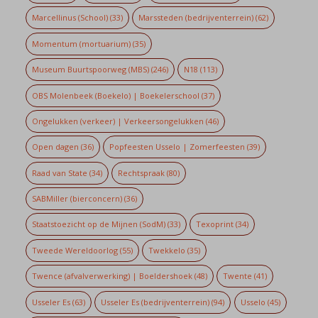
Marcellinus (School)
(33)
Marssteden (bedrijventerrein)
(62)
Momentum (mortuarium)
(35)
Museum Buurtspoorweg (MBS)
(246)
N18
(113)
OBS Molenbeek (Boekelo) | Boekelerschool
(37)
Ongelukken (verkeer) | Verkeersongelukken
(46)
Open dagen
(36)
Popfeesten Usselo | Zomerfeesten
(39)
Raad van State
(34)
Rechtspraak
(80)
SABMiller (bierconcern)
(36)
Staatstoezicht op de Mijnen (SodM)
(33)
Texoprint
(34)
Tweede Wereldoorlog
(55)
Twekkelo
(35)
Twence (afvalverwerking) | Boeldershoek
(48)
Twente
(41)
Usseler Es
(63)
Usseler Es (bedrijventerrein)
(94)
Usselo
(45)