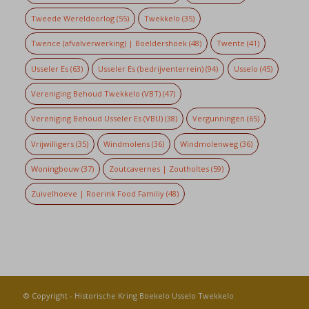
Tweede Wereldoorlog
(55)
Twekkelo
(35)
Twence (afvalverwerking) | Boeldershoek
(48)
Twente
(41)
Usseler Es
(63)
Usseler Es (bedrijventerrein)
(94)
Usselo
(45)
Vereniging Behoud Twekkelo (VBT)
(47)
Vereniging Behoud Usseler Es (VBU)
(38)
Vergunningen
(65)
Vrijwilligers
(35)
Windmolens
(36)
Windmolenweg
(36)
Woningbouw
(37)
Zoutcavernes | Zoutholtes
(59)
Zuivelhoeve | Roerink Food Familiy
(48)
© Copyright -
Historische Kring Boekelo Usselo Twekkelo