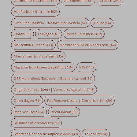
Gemeente Enschede
(141)
Geschiedenis
(51)
Grolsch
(290)
Het Rutbeek (terrein)
(102)
Hotel Bad Boekelo | Resort Bad Boekelo
(52)
Jubilea
(56)
Jubilea
(35)
Lekkages
(40)
Marcellinus (kerk)
(62)
Marcellinus (School)
(33)
Marssteden (bedrijventerrein)
(62)
Momentum (mortuarium)
(35)
Museum Buurtspoorweg (MBS)
(246)
N18
(113)
OBS Molenbeek (Boekelo) | Boekelerschool
(37)
Ongelukken (verkeer) | Verkeersongelukken
(46)
Open dagen
(36)
Popfeesten Usselo | Zomerfeesten
(39)
Raad van State
(34)
Rechtspraak
(80)
SABMiller (bierconcern)
(36)
Staatstoezicht op de Mijnen (SodM)
(33)
Texoprint
(34)