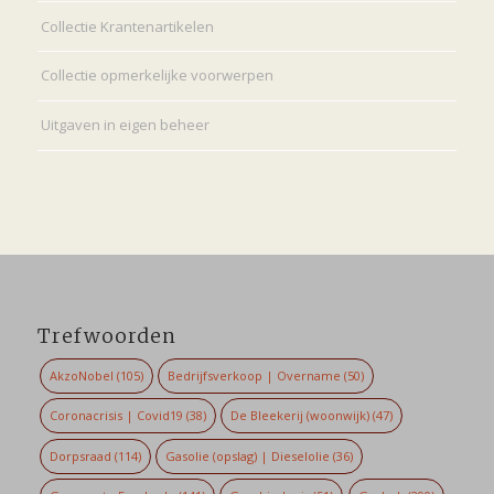
Collectie Krantenartikelen
Collectie opmerkelijke voorwerpen
Uitgaven in eigen beheer
Trefwoorden
AkzoNobel
(105)
Bedrijfsverkoop | Overname
(50)
Coronacrisis | Covid19
(38)
De Bleekerij (woonwijk)
(47)
Dorpsraad
(114)
Gasolie (opslag) | Dieselolie
(36)