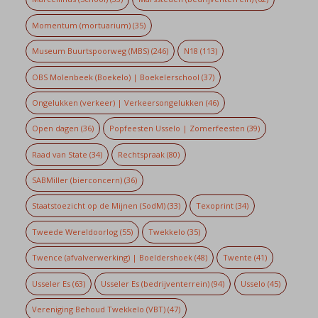
Momentum (mortuarium)
(35)
Museum Buurtspoorweg (MBS)
(246)
N18
(113)
OBS Molenbeek (Boekelo) | Boekelerschool
(37)
Ongelukken (verkeer) | Verkeersongelukken
(46)
Open dagen
(36)
Popfeesten Usselo | Zomerfeesten
(39)
Raad van State
(34)
Rechtspraak
(80)
SABMiller (bierconcern)
(36)
Staatstoezicht op de Mijnen (SodM)
(33)
Texoprint
(34)
Tweede Wereldoorlog
(55)
Twekkelo
(35)
Twence (afvalverwerking) | Boeldershoek
(48)
Twente
(41)
Usseler Es
(63)
Usseler Es (bedrijventerrein)
(94)
Usselo
(45)
Vereniging Behoud Twekkelo (VBT)
(47)