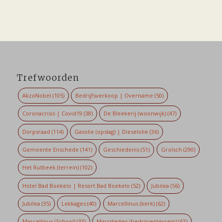
Trefwoorden
AkzoNobel
(105)
Bedrijfsverkoop | Overname
(50)
Coronacrisis | Covid19
(38)
De Bleekerij (woonwijk)
(47)
Dorpsraad
(114)
Gasolie (opslag) | Dieselolie
(36)
Gemeente Enschede
(141)
Geschiedenis
(51)
Grolsch
(290)
Het Rutbeek (terrein)
(102)
Hotel Bad Boekelo | Resort Bad Boekelo
(52)
Jubilea
(56)
Jubilea
(35)
Lekkages
(40)
Marcellinus (kerk)
(62)
Marcellinus (School)
(33)
Marssteden (bedrijventerrein)
(62)