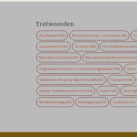
Trefwoorden
AkzoNobel
(105)
Bedrijfsverkoop | Overname
(50)
Co
Geschiedenis
(51)
Grolsch
(290)
Het Rutbeek (terrein
Marcellinus (School)
(33)
Marssteden (bedrijventerrein)
(
Ongelukken (verkeer) | Verkeersongelukken
(46)
Open 
Staatstoezicht op de Mijnen (SodM)
(33)
Texoprint
(34)
Usseler Es (bedrijventerrein)
(94)
Usselo
(45)
Verenig
Windmolenweg
(36)
Woningbouw
(37)
Zoutcavernes 