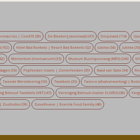
ronacrisis | Covid19
(38)
De Bleekerij (woonwijk)
(47)
Dorpsraad
(114)
Gaso
)
(102)
Hotel Bad Boekelo | Resort Bad Boekelo
(52)
Jubilea
(56)
Jubilea
(35
62)
Momentum (mortuarium)
(35)
Museum Buurtspoorweg (MBS)
(246)
N1
dagen
(36)
Popfeesten Usselo | Zomerfeesten
(39)
Raad van State
(34)
Re
Tweede Wereldoorlog
(55)
Twekkelo
(35)
Twence (afvalverwerking) | Boel
ing Behoud Twekkelo (VBT)
(47)
Vereniging Behoud Usseler Es (VBU)
(38)
Verg
| Zoutholtes
(59)
Zuivelhoeve | Roerink Food Familiy
(48)