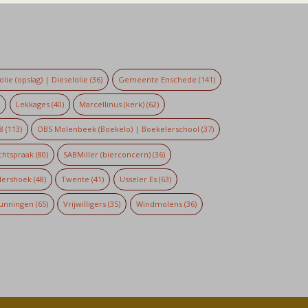
lie (opslag) | Dieselolie
(36)
Gemeente Enschede
(141)
)
Lekkages
(40)
Marcellinus (kerk)
(62)
8
(113)
OBS Molenbeek (Boekelo) | Boekelerschool
(37)
chtspraak
(80)
SABMiller (bierconcern)
(36)
dershoek
(48)
Twente
(41)
Usseler Es
(63)
unningen
(65)
Vrijwilligers
(35)
Windmolens
(36)