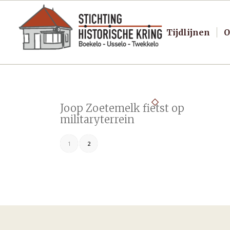
Tijdlijnen
O
Joop Zoetemelk fietst op
militaryterrein
1
2