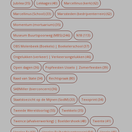
Jubilea
(35)
Lekkages
(40)
Marcellinus (kerk)
(62)
Marcellinus (School)
(33)
Marssteden (bedrijventerrein)
(62)
Momentum (mortuarium)
(35)
Museum Buurtspoorweg (MBS)
(246)
N18
(113)
OBS Molenbeek (Boekelo) | Boekelerschool
(37)
Ongelukken (verkeer) | Verkeersongelukken
(46)
Open dagen
(36)
Popfeesten Usselo | Zomerfeesten
(39)
Raad van State
(34)
Rechtspraak
(80)
SABMiller (bierconcern)
(36)
Staatstoezicht op de Mijnen (SodM)
(33)
Texoprint
(34)
Tweede Wereldoorlog
(55)
Twekkelo
(35)
Twence (afvalverwerking) | Boeldershoek
(48)
Twente
(41)
Usseler Es
(63)
Usseler Es (bedrijventerrein)
(94)
Usselo
(45)