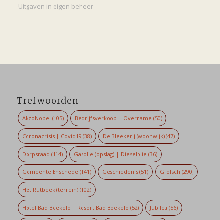
Uitgaven in eigen beheer
Trefwoorden
AkzoNobel
(105)
Bedrijfsverkoop | Overname
(50)
Coronacrisis | Covid19
(38)
De Bleekerij (woonwijk)
(47)
Dorpsraad
(114)
Gasolie (opslag) | Dieselolie
(36)
Gemeente Enschede
(141)
Geschiedenis
(51)
Grolsch
(290)
Het Rutbeek (terrein)
(102)
Hotel Bad Boekelo | Resort Bad Boekelo
(52)
Jubilea
(56)