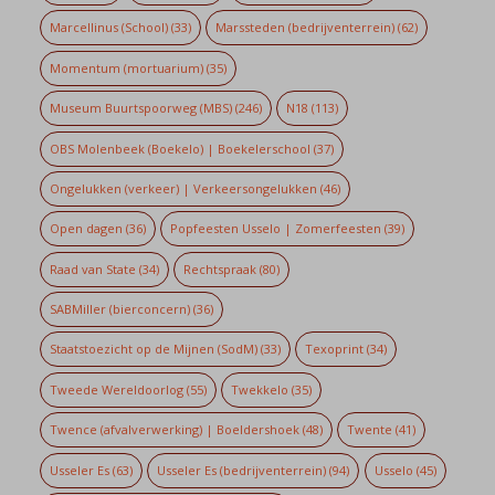
Marcellinus (School)
(33)
Marssteden (bedrijventerrein)
(62)
Momentum (mortuarium)
(35)
Museum Buurtspoorweg (MBS)
(246)
N18
(113)
OBS Molenbeek (Boekelo) | Boekelerschool
(37)
Ongelukken (verkeer) | Verkeersongelukken
(46)
Open dagen
(36)
Popfeesten Usselo | Zomerfeesten
(39)
Raad van State
(34)
Rechtspraak
(80)
SABMiller (bierconcern)
(36)
Staatstoezicht op de Mijnen (SodM)
(33)
Texoprint
(34)
Tweede Wereldoorlog
(55)
Twekkelo
(35)
Twence (afvalverwerking) | Boeldershoek
(48)
Twente
(41)
Usseler Es
(63)
Usseler Es (bedrijventerrein)
(94)
Usselo
(45)