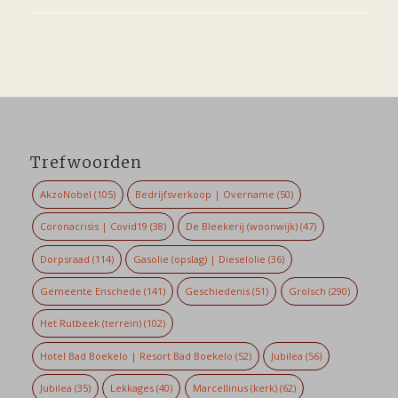
Trefwoorden
AkzoNobel
(105)
Bedrijfsverkoop | Overname
(50)
Coronacrisis | Covid19
(38)
De Bleekerij (woonwijk)
(47)
Dorpsraad
(114)
Gasolie (opslag) | Dieselolie
(36)
Gemeente Enschede
(141)
Geschiedenis
(51)
Grolsch
(290)
Het Rutbeek (terrein)
(102)
Hotel Bad Boekelo | Resort Bad Boekelo
(52)
Jubilea
(56)
Jubilea
(35)
Lekkages
(40)
Marcellinus (kerk)
(62)