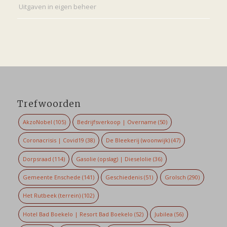
Uitgaven in eigen beheer
Trefwoorden
AkzoNobel
(105)
Bedrijfsverkoop | Overname
(50)
Coronacrisis | Covid19
(38)
De Bleekerij (woonwijk)
(47)
Dorpsraad
(114)
Gasolie (opslag) | Dieselolie
(36)
Gemeente Enschede
(141)
Geschiedenis
(51)
Grolsch
(290)
Het Rutbeek (terrein)
(102)
Hotel Bad Boekelo | Resort Bad Boekelo
(52)
Jubilea
(56)