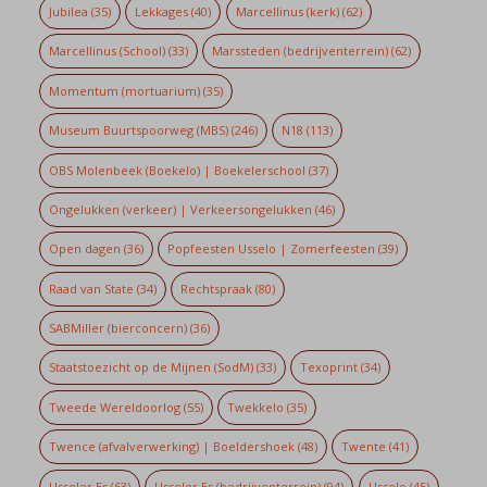
Jubilea
(35)
Lekkages
(40)
Marcellinus (kerk)
(62)
Marcellinus (School)
(33)
Marssteden (bedrijventerrein)
(62)
Momentum (mortuarium)
(35)
Museum Buurtspoorweg (MBS)
(246)
N18
(113)
OBS Molenbeek (Boekelo) | Boekelerschool
(37)
Ongelukken (verkeer) | Verkeersongelukken
(46)
Open dagen
(36)
Popfeesten Usselo | Zomerfeesten
(39)
Raad van State
(34)
Rechtspraak
(80)
SABMiller (bierconcern)
(36)
Staatstoezicht op de Mijnen (SodM)
(33)
Texoprint
(34)
Tweede Wereldoorlog
(55)
Twekkelo
(35)
Twence (afvalverwerking) | Boeldershoek
(48)
Twente
(41)
Usseler Es
(63)
Usseler Es (bedrijventerrein)
(94)
Usselo
(45)