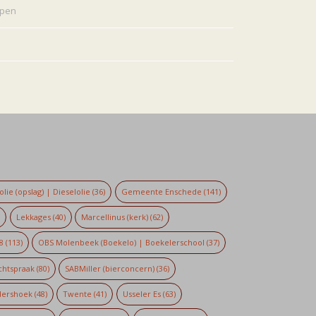
rpen
lie (opslag) | Dieselolie
(36)
Gemeente Enschede
(141)
)
Lekkages
(40)
Marcellinus (kerk)
(62)
8
(113)
OBS Molenbeek (Boekelo) | Boekelerschool
(37)
chtspraak
(80)
SABMiller (bierconcern)
(36)
dershoek
(48)
Twente
(41)
Usseler Es
(63)