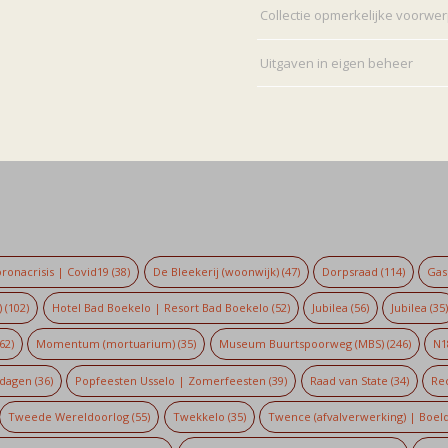
Collectie opmerkelijke voorwe
Uitgaven in eigen beheer
ronacrisis | Covid19
(38)
De Bleekerij (woonwijk)
(47)
Dorpsraad
(114)
Gaso
)
(102)
Hotel Bad Boekelo | Resort Bad Boekelo
(52)
Jubilea
(56)
Jubilea
(35
62)
Momentum (mortuarium)
(35)
Museum Buurtspoorweg (MBS)
(246)
N1
dagen
(36)
Popfeesten Usselo | Zomerfeesten
(39)
Raad van State
(34)
Re
Tweede Wereldoorlog
(55)
Twekkelo
(35)
Twence (afvalverwerking) | Boel