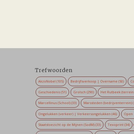
Trefwoorden
AkzoNobel
(105)
Bedrijfsverkoop | Overname
(50)
Co
Geschiedenis
(51)
Grolsch
(290)
Het Rutbeek (terrein
Marcellinus (School)
(33)
Marssteden (bedrijventerrein)
(
Ongelukken (verkeer) | Verkeersongelukken
(46)
Open 
Staatstoezicht op de Mijnen (SodM)
(33)
Texoprint
(34)