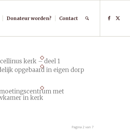
Donateur worden?
Contact
ellinus kerk – deel 1
delijk opgebaard in eigen dorp
moetingscentrum met
wkamer in kerk
Pagina 2 van 7