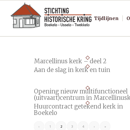
Tijdlijnen
O
Marcellinus kerk – deel 2
Aan de slag in kerk en tuin
Opening nieuw multifunctioneel
(uitvaart)centrum in Marcellinus
Huurcontract getekend kerk in
Boekelo
‹
1
2
3
4
›
»