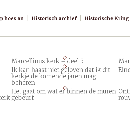
p hoes an
Historisch archief
Historische Kring
Marcellinus kerk – deel 3
Marc
Ik kan haast niet geloven dat ik dit
Ein
kerkje de komende jaren mag
beheren
Het gaat om wat er binnen de muren
Ont
kerk
gebeurt
rou