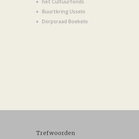
het Cultuurfonds
Buurtkring Usselo
Dorpsraad Boekelo
Trefwoorden