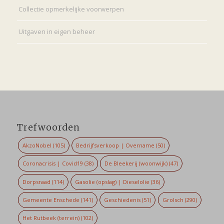
Collectie opmerkelijke voorwerpen
Uitgaven in eigen beheer
Trefwoorden
AkzoNobel
(105)
Bedrijfsverkoop | Overname
(50)
Coronacrisis | Covid19
(38)
De Bleekerij (woonwijk)
(47)
Dorpsraad
(114)
Gasolie (opslag) | Dieselolie
(36)
Gemeente Enschede
(141)
Geschiedenis
(51)
Grolsch
(290)
Het Rutbeek (terrein)
(102)