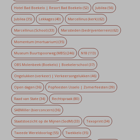
Hotel Bad Boekelo | Resort Bad Boekelo
(52)
Jubilea
(56)
Jubilea
(35)
Lekkages
(40)
Marcellinus (kerk)
(62)
Marcellinus (School)
(33)
Marssteden (bedrijventerrein)
(62)
Momentum (mortuarium)
(35)
Museum Buurtspoorweg (MBS)
(246)
N18
(113)
OBS Molenbeek (Boekelo) | Boekelerschool
(37)
Ongelukken (verkeer) | Verkeersongelukken
(46)
Open dagen
(36)
Popfeesten Usselo | Zomerfeesten
(39)
Raad van State
(34)
Rechtspraak
(80)
SABMiller (bierconcern)
(36)
Staatstoezicht op de Mijnen (SodM)
(33)
Texoprint
(34)
Tweede Wereldoorlog
(55)
Twekkelo
(35)