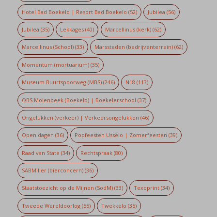
Hotel Bad Boekelo | Resort Bad Boekelo
(52)
Jubilea
(56)
Jubilea
(35)
Lekkages
(40)
Marcellinus (kerk)
(62)
Marcellinus (School)
(33)
Marssteden (bedrijventerrein)
(62)
Momentum (mortuarium)
(35)
Museum Buurtspoorweg (MBS)
(246)
N18
(113)
OBS Molenbeek (Boekelo) | Boekelerschool
(37)
Ongelukken (verkeer) | Verkeersongelukken
(46)
Open dagen
(36)
Popfeesten Usselo | Zomerfeesten
(39)
Raad van State
(34)
Rechtspraak
(80)
SABMiller (bierconcern)
(36)
Staatstoezicht op de Mijnen (SodM)
(33)
Texoprint
(34)
Tweede Wereldoorlog
(55)
Twekkelo
(35)