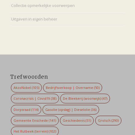
Collectie opmerkelijke voorwerpen
Uitgaven in eigen beheer
Trefwoorden
AkzoNobel
(105)
Bedrijfsverkoop | Overname
(50)
Coronacrisis | Covid19
(38)
De Bleekerij (woonwijk)
(47)
Dorpsraad
(114)
Gasolie (opslag) | Dieselolie
(36)
Gemeente Enschede
(141)
Geschiedenis
(51)
Grolsch
(290)
Het Rutbeek (terrein)
(102)