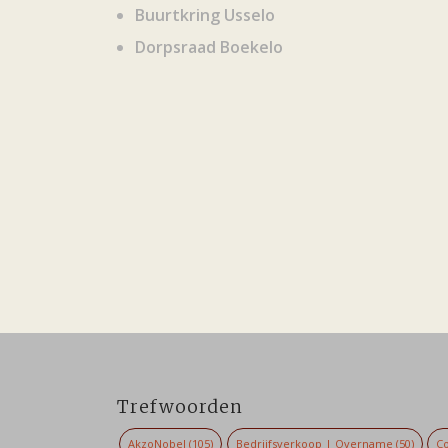
Buurtkring Usselo
Dorpsraad Boekelo
Trefwoorden
AkzoNobel
(105)
Bedrijfsverkoop | Overname
(50)
Co