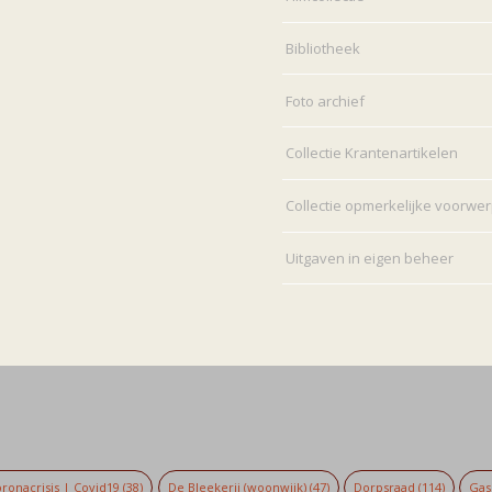
Bibliotheek
Foto archief
Collectie Krantenartikelen
Collectie opmerkelijke voorwe
Uitgaven in eigen beheer
ronacrisis | Covid19
(38)
De Bleekerij (woonwijk)
(47)
Dorpsraad
(114)
Gaso