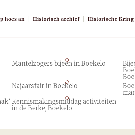
p hoes an
Historisch archief
Historische Kring
Mantelzogers bijeen in Boekelo
Bij
Boe
Boe
Najaarsfair in Boekelo
Boek
man
mak’
Kennismakingsmiddag activiteiten
in de Berke, Boekelo