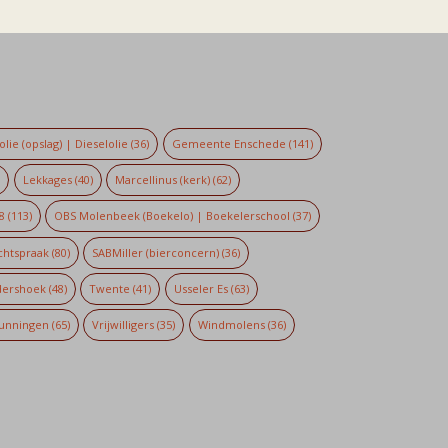
lie (opslag) | Dieselolie
(36)
Gemeente Enschede
(141)
)
Lekkages
(40)
Marcellinus (kerk)
(62)
8
(113)
OBS Molenbeek (Boekelo) | Boekelerschool
(37)
chtspraak
(80)
SABMiller (bierconcern)
(36)
dershoek
(48)
Twente
(41)
Usseler Es
(63)
unningen
(65)
Vrijwilligers
(35)
Windmolens
(36)