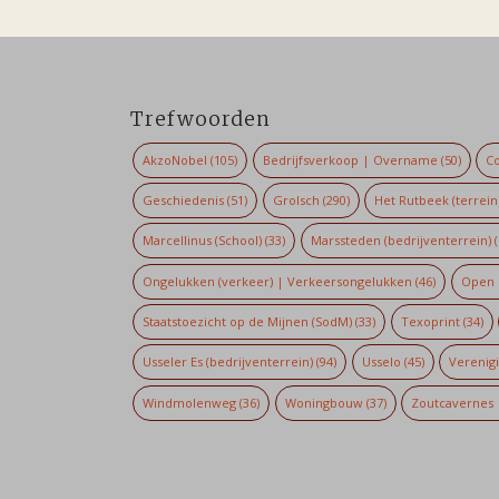
Trefwoorden
AkzoNobel
(105)
Bedrijfsverkoop | Overname
(50)
Co
Geschiedenis
(51)
Grolsch
(290)
Het Rutbeek (terrein
Marcellinus (School)
(33)
Marssteden (bedrijventerrein)
(
Ongelukken (verkeer) | Verkeersongelukken
(46)
Open 
Staatstoezicht op de Mijnen (SodM)
(33)
Texoprint
(34)
Usseler Es (bedrijventerrein)
(94)
Usselo
(45)
Verenig
Windmolenweg
(36)
Woningbouw
(37)
Zoutcavernes 