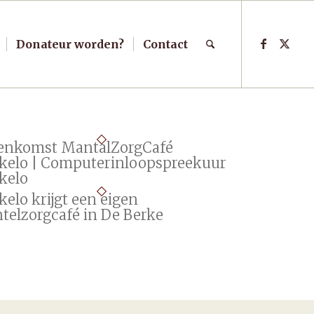
Donateur worden?
Contact
eenkomst MantalZorgCafé
kelo | Computerinloopspreekuur
kelo
elo krijgt een eigen
telzorgcafé in De Berke