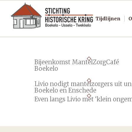
Tijdlijnen
O
Bijeenkomst MantelZorgCafé
Boekelo
Livio nodigt mantelzorgers uit un
Boekelo en Enschede
Even langs Livio met ‘klein onge