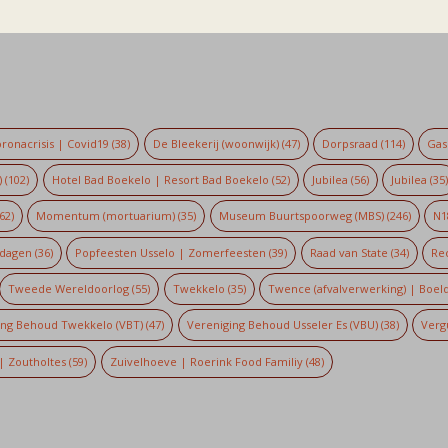
ronacrisis | Covid19
(38)
De Bleekerij (woonwijk)
(47)
Dorpsraad
(114)
Gaso
)
(102)
Hotel Bad Boekelo | Resort Bad Boekelo
(52)
Jubilea
(56)
Jubilea
(35
62)
Momentum (mortuarium)
(35)
Museum Buurtspoorweg (MBS)
(246)
N1
dagen
(36)
Popfeesten Usselo | Zomerfeesten
(39)
Raad van State
(34)
Re
Tweede Wereldoorlog
(55)
Twekkelo
(35)
Twence (afvalverwerking) | Boel
ing Behoud Twekkelo (VBT)
(47)
Vereniging Behoud Usseler Es (VBU)
(38)
Verg
| Zoutholtes
(59)
Zuivelhoeve | Roerink Food Familiy
(48)