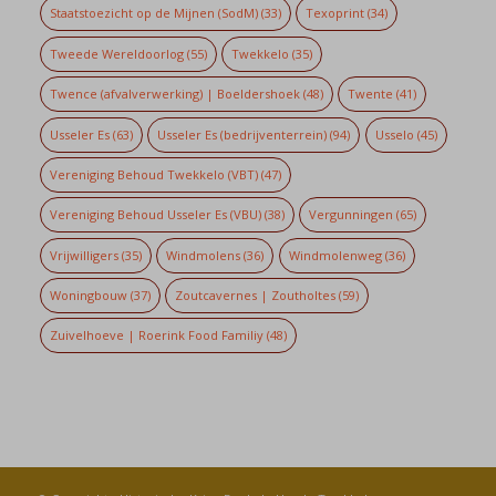
Staatstoezicht op de Mijnen (SodM)
(33)
Texoprint
(34)
Tweede Wereldoorlog
(55)
Twekkelo
(35)
Twence (afvalverwerking) | Boeldershoek
(48)
Twente
(41)
Usseler Es
(63)
Usseler Es (bedrijventerrein)
(94)
Usselo
(45)
Vereniging Behoud Twekkelo (VBT)
(47)
Vereniging Behoud Usseler Es (VBU)
(38)
Vergunningen
(65)
Vrijwilligers
(35)
Windmolens
(36)
Windmolenweg
(36)
Woningbouw
(37)
Zoutcavernes | Zoutholtes
(59)
Zuivelhoeve | Roerink Food Familiy
(48)