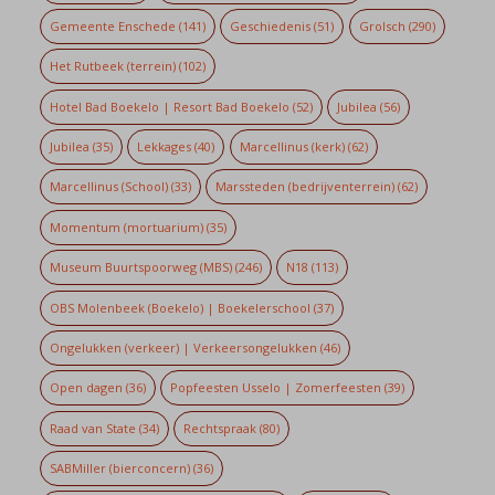
Gemeente Enschede
(141)
Geschiedenis
(51)
Grolsch
(290)
Het Rutbeek (terrein)
(102)
Hotel Bad Boekelo | Resort Bad Boekelo
(52)
Jubilea
(56)
Jubilea
(35)
Lekkages
(40)
Marcellinus (kerk)
(62)
Marcellinus (School)
(33)
Marssteden (bedrijventerrein)
(62)
Momentum (mortuarium)
(35)
Museum Buurtspoorweg (MBS)
(246)
N18
(113)
OBS Molenbeek (Boekelo) | Boekelerschool
(37)
Ongelukken (verkeer) | Verkeersongelukken
(46)
Open dagen
(36)
Popfeesten Usselo | Zomerfeesten
(39)
Raad van State
(34)
Rechtspraak
(80)
SABMiller (bierconcern)
(36)