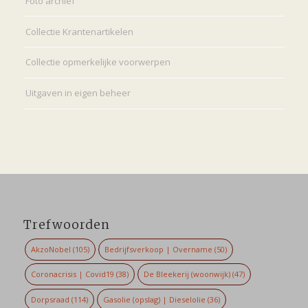
Foto archief
Collectie Krantenartikelen
Collectie opmerkelijke voorwerpen
Uitgaven in eigen beheer
Trefwoorden
AkzoNobel
(105)
Bedrijfsverkoop | Overname
(50)
Coronacrisis | Covid19
(38)
De Bleekerij (woonwijk)
(47)
Dorpsraad
(114)
Gasolie (opslag) | Dieselolie
(36)