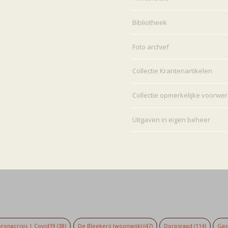
Bibliotheek
Foto archief
Collectie Krantenartikelen
Collectie opmerkelijke voorwe
Uitgaven in eigen beheer
ronacrisis | Covid19
(38)
De Bleekerij (woonwijk)
(47)
Dorpsraad
(114)
Gaso