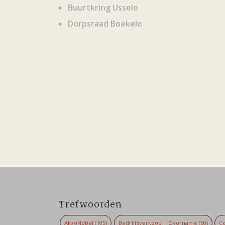
Buurtkring Usselo
Dorpsraad Boekelo
Trefwoorden
AkzoNobel
(105)
Bedrijfsverkoop | Overname
(50)
Co