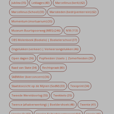
Jubilea
(35)
Lekkages
(40)
Marcellinus (kerk)
(62)
Marcellinus (School)
(33)
Marssteden (bedrijventerrein)
(62)
Momentum (mortuarium)
(35)
Museum Buurtspoorweg (MBS)
(246)
N18
(113)
OBS Molenbeek (Boekelo) | Boekelerschool
(37)
Ongelukken (verkeer) | Verkeersongelukken
(46)
Open dagen
(36)
Popfeesten Usselo | Zomerfeesten
(39)
Raad van State
(34)
Rechtspraak
(80)
SABMiller (bierconcern)
(36)
Staatstoezicht op de Mijnen (SodM)
(33)
Texoprint
(34)
Tweede Wereldoorlog
(55)
Twekkelo
(35)
Twence (afvalverwerking) | Boeldershoek
(48)
Twente
(41)
Usseler Es
(63)
Usseler Es (bedrijventerrein)
(94)
Usselo
(45)