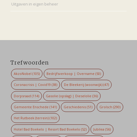
Uitgaven in eigen beheer
Trefwoorden
AkzoNobel
(105)
Bedrijfsverkoop | Overname
(50)
Coronacrisis | Covid19
(38)
De Bleekerij (woonwijk)
(47)
Dorpsraad
(114)
Gasolie (opslag) | Dieselolie
(36)
Gemeente Enschede
(141)
Geschiedenis
(51)
Grolsch
(290)
Het Rutbeek (terrein)
(102)
Hotel Bad Boekelo | Resort Bad Boekelo
(52)
Jubilea
(56)