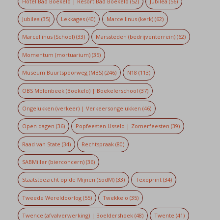
Hotel Bad Boekelo | Resort Bad Boekelo
(52)
Jubilea
(56)
Jubilea
(35)
Lekkages
(40)
Marcellinus (kerk)
(62)
Marcellinus (School)
(33)
Marssteden (bedrijventerrein)
(62)
Momentum (mortuarium)
(35)
Museum Buurtspoorweg (MBS)
(246)
N18
(113)
OBS Molenbeek (Boekelo) | Boekelerschool
(37)
Ongelukken (verkeer) | Verkeersongelukken
(46)
Open dagen
(36)
Popfeesten Usselo | Zomerfeesten
(39)
Raad van State
(34)
Rechtspraak
(80)
SABMiller (bierconcern)
(36)
Staatstoezicht op de Mijnen (SodM)
(33)
Texoprint
(34)
Tweede Wereldoorlog
(55)
Twekkelo
(35)
Twence (afvalverwerking) | Boeldershoek
(48)
Twente
(41)