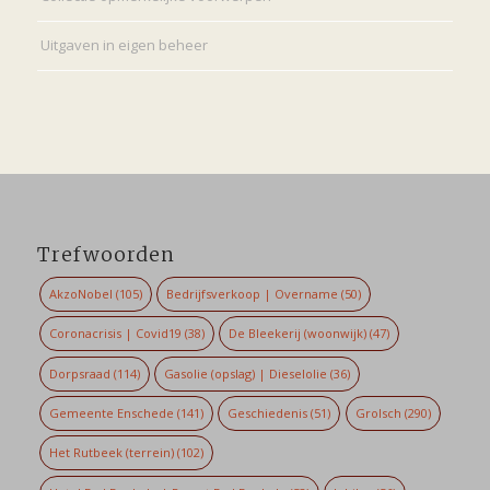
Uitgaven in eigen beheer
Trefwoorden
AkzoNobel
(105)
Bedrijfsverkoop | Overname
(50)
Coronacrisis | Covid19
(38)
De Bleekerij (woonwijk)
(47)
Dorpsraad
(114)
Gasolie (opslag) | Dieselolie
(36)
Gemeente Enschede
(141)
Geschiedenis
(51)
Grolsch
(290)
Het Rutbeek (terrein)
(102)