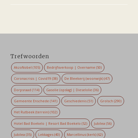
Trefwoorden
AkzoNobel
(105)
Bedrijfsverkoop | Overname
(50)
Coronacrisis | Covid19
(38)
De Bleekerij (woonwijk)
(47)
Dorpsraad
(114)
Gasolie (opslag) | Dieselolie
(36)
Gemeente Enschede
(141)
Geschiedenis
(51)
Grolsch
(290)
Het Rutbeek (terrein)
(102)
Hotel Bad Boekelo | Resort Bad Boekelo
(52)
Jubilea
(56)
Jubilea
(35)
Lekkages
(40)
Marcellinus (kerk)
(62)