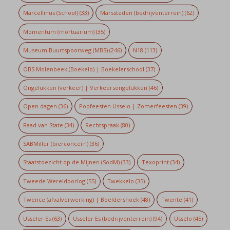
Marcellinus (School)
(33)
Marssteden (bedrijventerrein)
(62)
Momentum (mortuarium)
(35)
Museum Buurtspoorweg (MBS)
(246)
N18
(113)
OBS Molenbeek (Boekelo) | Boekelerschool
(37)
Ongelukken (verkeer) | Verkeersongelukken
(46)
Open dagen
(36)
Popfeesten Usselo | Zomerfeesten
(39)
Raad van State
(34)
Rechtspraak
(80)
SABMiller (bierconcern)
(36)
Staatstoezicht op de Mijnen (SodM)
(33)
Texoprint
(34)
Tweede Wereldoorlog
(55)
Twekkelo
(35)
Twence (afvalverwerking) | Boeldershoek
(48)
Twente
(41)
Usseler Es
(63)
Usseler Es (bedrijventerrein)
(94)
Usselo
(45)