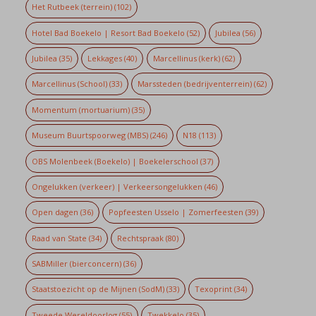
Het Rutbeek (terrein)
(102)
Hotel Bad Boekelo | Resort Bad Boekelo
(52)
Jubilea
(56)
Jubilea
(35)
Lekkages
(40)
Marcellinus (kerk)
(62)
Marcellinus (School)
(33)
Marssteden (bedrijventerrein)
(62)
Momentum (mortuarium)
(35)
Museum Buurtspoorweg (MBS)
(246)
N18
(113)
OBS Molenbeek (Boekelo) | Boekelerschool
(37)
Ongelukken (verkeer) | Verkeersongelukken
(46)
Open dagen
(36)
Popfeesten Usselo | Zomerfeesten
(39)
Raad van State
(34)
Rechtspraak
(80)
SABMiller (bierconcern)
(36)
Staatstoezicht op de Mijnen (SodM)
(33)
Texoprint
(34)
Tweede Wereldoorlog
(55)
Twekkelo
(35)