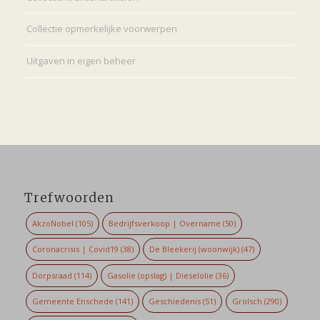
Collectie opmerkelijke voorwerpen
Uitgaven in eigen beheer
Trefwoorden
AkzoNobel
(105)
Bedrijfsverkoop | Overname
(50)
Coronacrisis | Covid19
(38)
De Bleekerij (woonwijk)
(47)
Dorpsraad
(114)
Gasolie (opslag) | Dieselolie
(36)
Gemeente Enschede
(141)
Geschiedenis
(51)
Grolsch
(290)