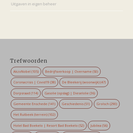
Uitgaven in eigen beheer
Trefwoorden
AkzoNobel
(105)
Bedrijfsverkoop | Overname
(50)
Coronacrisis | Covid19
(38)
De Bleekerij (woonwijk)
(47)
Dorpsraad
(114)
Gasolie (opslag) | Dieselolie
(36)
Gemeente Enschede
(141)
Geschiedenis
(51)
Grolsch
(290)
Het Rutbeek (terrein)
(102)
Hotel Bad Boekelo | Resort Bad Boekelo
(52)
Jubilea
(56)