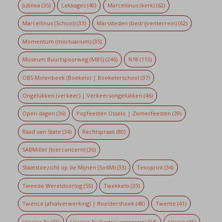
Jubilea
(35)
Lekkages
(40)
Marcellinus (kerk)
(62)
Marcellinus (School)
(33)
Marssteden (bedrijventerrein)
(62)
Momentum (mortuarium)
(35)
Museum Buurtspoorweg (MBS)
(246)
N18
(113)
OBS Molenbeek (Boekelo) | Boekelerschool
(37)
Ongelukken (verkeer) | Verkeersongelukken
(46)
Open dagen
(36)
Popfeesten Usselo | Zomerfeesten
(39)
Raad van State
(34)
Rechtspraak
(80)
SABMiller (bierconcern)
(36)
Staatstoezicht op de Mijnen (SodM)
(33)
Texoprint
(34)
Tweede Wereldoorlog
(55)
Twekkelo
(35)
Twence (afvalverwerking) | Boeldershoek
(48)
Twente
(41)
Usseler Es
(63)
Usseler Es (bedrijventerrein)
(94)
Usselo
(45)