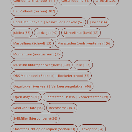
Gemeente Enschede
(141)
Geschiedenis
(51)
Grolsch
(290)
Het Rutbeek (terrein)
(102)
Hotel Bad Boekelo | Resort Bad Boekelo
(52)
Jubilea
(56)
Jubilea
(35)
Lekkages
(40)
Marcellinus (kerk)
(62)
Marcellinus (School)
(33)
Marssteden (bedrijventerrein)
(62)
Momentum (mortuarium)
(35)
Museum Buurtspoorweg (MBS)
(246)
N18
(113)
OBS Molenbeek (Boekelo) | Boekelerschool
(37)
Ongelukken (verkeer) | Verkeersongelukken
(46)
Open dagen
(36)
Popfeesten Usselo | Zomerfeesten
(39)
Raad van State
(34)
Rechtspraak
(80)
SABMiller (bierconcern)
(36)
Staatstoezicht op de Mijnen (SodM)
(33)
Texoprint
(34)