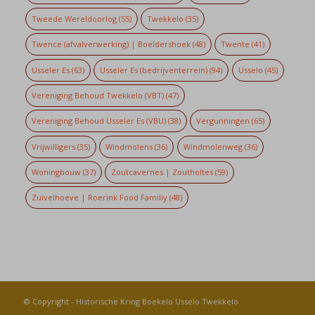
Tweede Wereldoorlog
(55)
Twekkelo
(35)
Twence (afvalverwerking) | Boeldershoek
(48)
Twente
(41)
Usseler Es
(63)
Usseler Es (bedrijventerrein)
(94)
Usselo
(45)
Vereniging Behoud Twekkelo (VBT)
(47)
Vereniging Behoud Usseler Es (VBU)
(38)
Vergunningen
(65)
Vrijwilligers
(35)
Windmolens
(36)
Windmolenweg
(36)
Woningbouw
(37)
Zoutcavernes | Zoutholtes
(59)
Zuivelhoeve | Roerink Food Familiy
(48)
© Copyright -
Historische Kring Boekelo Usselo Twekkelo