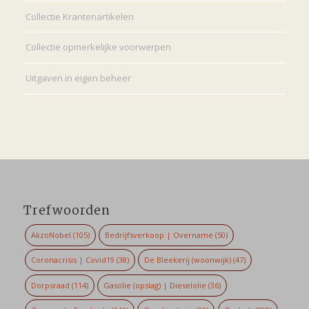
Collectie Krantenartikelen
Collectie opmerkelijke voorwerpen
Uitgaven in eigen beheer
Trefwoorden
AkzoNobel
(105)
Bedrijfsverkoop | Overname
(50)
Coronacrisis | Covid19
(38)
De Bleekerij (woonwijk)
(47)
Dorpsraad
(114)
Gasolie (opslag) | Dieselolie
(36)