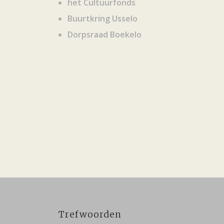
het Cultuurfonds
Buurtkring Usselo
Dorpsraad Boekelo
Trefwoorden