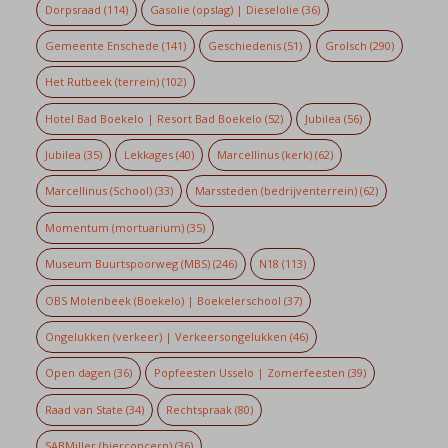
Dorpsraad
(114)
Gasolie (opslag) | Dieselolie
(36)
Gemeente Enschede
(141)
Geschiedenis
(51)
Grolsch
(290)
Het Rutbeek (terrein)
(102)
Hotel Bad Boekelo | Resort Bad Boekelo
(52)
Jubilea
(56)
Jubilea
(35)
Lekkages
(40)
Marcellinus (kerk)
(62)
Marcellinus (School)
(33)
Marssteden (bedrijventerrein)
(62)
Momentum (mortuarium)
(35)
Museum Buurtspoorweg (MBS)
(246)
N18
(113)
OBS Molenbeek (Boekelo) | Boekelerschool
(37)
Ongelukken (verkeer) | Verkeersongelukken
(46)
Open dagen
(36)
Popfeesten Usselo | Zomerfeesten
(39)
Raad van State
(34)
Rechtspraak
(80)
SABMiller (bierconcern)
(36)