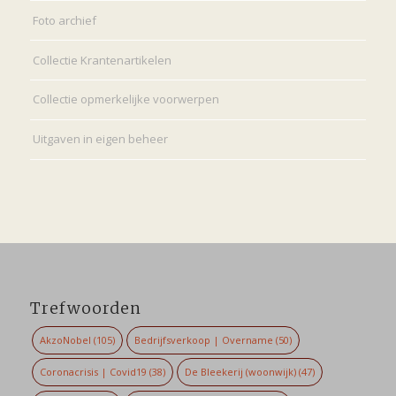
Foto archief
Collectie Krantenartikelen
Collectie opmerkelijke voorwerpen
Uitgaven in eigen beheer
Trefwoorden
AkzoNobel
(105)
Bedrijfsverkoop | Overname
(50)
Coronacrisis | Covid19
(38)
De Bleekerij (woonwijk)
(47)