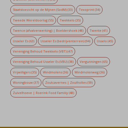
Staatstoezicht op de Mijnen (SodM)
(33)
Texoprint
(34)
Tweede Wereldoorlog
(55)
Twekkelo
(35)
Twence (afvalverwerking) | Boeldershoek
(48)
Twente
(41)
Usseler Es
(63)
Usseler Es (bedrijventerrein)
(94)
Usselo
(45)
Vereniging Behoud Twekkelo (VBT)
(47)
Vereniging Behoud Usseler Es (VBU)
(38)
Vergunningen
(65)
Vrijwilligers
(35)
Windmolens
(36)
Windmolenweg
(36)
Woningbouw
(37)
Zoutcavernes | Zoutholtes
(59)
Zuivelhoeve | Roerink Food Familiy
(48)