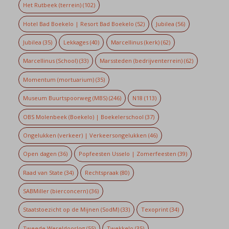
Het Rutbeek (terrein)
(102)
Hotel Bad Boekelo | Resort Bad Boekelo
(52)
Jubilea
(56)
Jubilea
(35)
Lekkages
(40)
Marcellinus (kerk)
(62)
Marcellinus (School)
(33)
Marssteden (bedrijventerrein)
(62)
Momentum (mortuarium)
(35)
Museum Buurtspoorweg (MBS)
(246)
N18
(113)
OBS Molenbeek (Boekelo) | Boekelerschool
(37)
Ongelukken (verkeer) | Verkeersongelukken
(46)
Open dagen
(36)
Popfeesten Usselo | Zomerfeesten
(39)
Raad van State
(34)
Rechtspraak
(80)
SABMiller (bierconcern)
(36)
Staatstoezicht op de Mijnen (SodM)
(33)
Texoprint
(34)
Tweede Wereldoorlog
(55)
Twekkelo
(35)