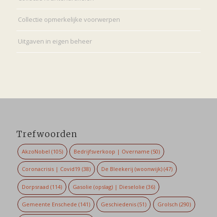
Collectie opmerkelijke voorwerpen
Uitgaven in eigen beheer
Trefwoorden
AkzoNobel
(105)
Bedrijfsverkoop | Overname
(50)
Coronacrisis | Covid19
(38)
De Bleekerij (woonwijk)
(47)
Dorpsraad
(114)
Gasolie (opslag) | Dieselolie
(36)
Gemeente Enschede
(141)
Geschiedenis
(51)
Grolsch
(290)