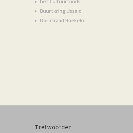
het Cultuurfonds
Buurtkring Usselo
Dorpsraad Boekelo
Trefwoorden