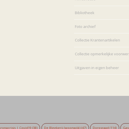
Bibliotheek
Foto archief
Collectie Krantenartikelen
Collectie opmerkelijke voorwe
Uitgaven in eigen beheer
ronacrisis | Covid19
(38)
De Bleekerij (woonwijk)
(47)
Dorpsraad
(114)
Gaso