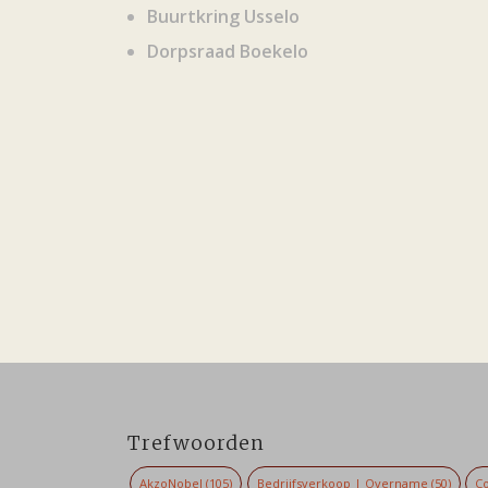
Buurtkring Usselo
Dorpsraad Boekelo
Trefwoorden
AkzoNobel
(105)
Bedrijfsverkoop | Overname
(50)
Co