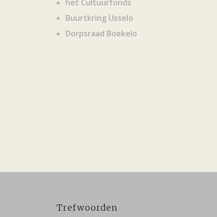
het Cultuurfonds
Buurtkring Usselo
Dorpsraad Boekelo
Trefwoorden