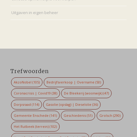
Uitgaven in eigen beheer
Trefwoorden
AkzoNobel
(105)
Bedrijfsverkoop | Overname
(50)
Coronacrisis | Covid19
(38)
De Bleekerij (woonwijk)
(47)
Dorpsraad
(114)
Gasolie (opslag) | Dieselolie
(36)
Gemeente Enschede
(141)
Geschiedenis
(51)
Grolsch
(290)
Het Rutbeek (terrein)
(102)