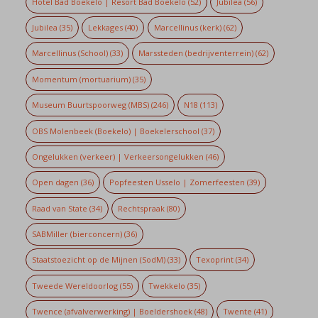
Hotel Bad Boekelo | Resort Bad Boekelo
(52)
Jubilea
(56)
Jubilea
(35)
Lekkages
(40)
Marcellinus (kerk)
(62)
Marcellinus (School)
(33)
Marssteden (bedrijventerrein)
(62)
Momentum (mortuarium)
(35)
Museum Buurtspoorweg (MBS)
(246)
N18
(113)
OBS Molenbeek (Boekelo) | Boekelerschool
(37)
Ongelukken (verkeer) | Verkeersongelukken
(46)
Open dagen
(36)
Popfeesten Usselo | Zomerfeesten
(39)
Raad van State
(34)
Rechtspraak
(80)
SABMiller (bierconcern)
(36)
Staatstoezicht op de Mijnen (SodM)
(33)
Texoprint
(34)
Tweede Wereldoorlog
(55)
Twekkelo
(35)
Twence (afvalverwerking) | Boeldershoek
(48)
Twente
(41)