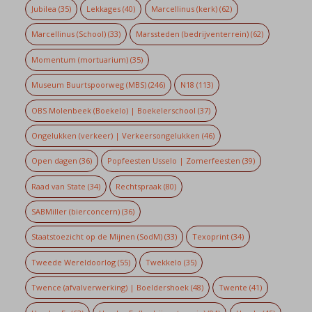
Jubilea
(35)
Lekkages
(40)
Marcellinus (kerk)
(62)
Marcellinus (School)
(33)
Marssteden (bedrijventerrein)
(62)
Momentum (mortuarium)
(35)
Museum Buurtspoorweg (MBS)
(246)
N18
(113)
OBS Molenbeek (Boekelo) | Boekelerschool
(37)
Ongelukken (verkeer) | Verkeersongelukken
(46)
Open dagen
(36)
Popfeesten Usselo | Zomerfeesten
(39)
Raad van State
(34)
Rechtspraak
(80)
SABMiller (bierconcern)
(36)
Staatstoezicht op de Mijnen (SodM)
(33)
Texoprint
(34)
Tweede Wereldoorlog
(55)
Twekkelo
(35)
Twence (afvalverwerking) | Boeldershoek
(48)
Twente
(41)