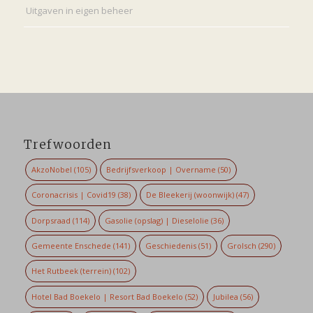
Uitgaven in eigen beheer
Trefwoorden
AkzoNobel
(105)
Bedrijfsverkoop | Overname
(50)
Coronacrisis | Covid19
(38)
De Bleekerij (woonwijk)
(47)
Dorpsraad
(114)
Gasolie (opslag) | Dieselolie
(36)
Gemeente Enschede
(141)
Geschiedenis
(51)
Grolsch
(290)
Het Rutbeek (terrein)
(102)
Hotel Bad Boekelo | Resort Bad Boekelo
(52)
Jubilea
(56)