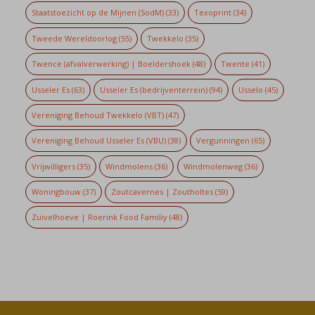
Staatstoezicht op de Mijnen (SodM)
(33)
Texoprint
(34)
Tweede Wereldoorlog
(55)
Twekkelo
(35)
Twence (afvalverwerking) | Boeldershoek
(48)
Twente
(41)
Usseler Es
(63)
Usseler Es (bedrijventerrein)
(94)
Usselo
(45)
Vereniging Behoud Twekkelo (VBT)
(47)
Vereniging Behoud Usseler Es (VBU)
(38)
Vergunningen
(65)
Vrijwilligers
(35)
Windmolens
(36)
Windmolenweg
(36)
Woningbouw
(37)
Zoutcavernes | Zoutholtes
(59)
Zuivelhoeve | Roerink Food Familiy
(48)