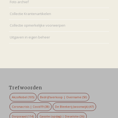
Foto archief
Collectie Krantenartikelen
Collectie opmerkelijke voorwerpen
Uitgaven in eigen beheer
Trefwoorden
AkzoNobel
(105)
Bedrijfsverkoop | Overname
(50)
Coronacrisis | Covid19
(38)
De Bleekerij (woonwijk)
(47)
Dorpsraad
(114)
Gasolie (opslag) | Dieselolie
(36)