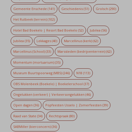
Gemeente Enschede
(141)
Geschiedenis
(51)
Grolsch
(290)
Het Rutbeek (terrein)
(102)
Hotel Bad Boekelo | Resort Bad Boekelo
(52)
Jubilea
(56)
Jubilea
(35)
Lekkages
(40)
Marcellinus (kerk)
(62)
Marcellinus (School)
(33)
Marssteden (bedrijventerrein)
(62)
Momentum (mortuarium)
(35)
Museum Buurtspoorweg (MBS)
(246)
N18
(113)
OBS Molenbeek (Boekelo) | Boekelerschool
(37)
Ongelukken (verkeer) | Verkeersongelukken
(46)
Open dagen
(36)
Popfeesten Usselo | Zomerfeesten
(39)
Raad van State
(34)
Rechtspraak
(80)
SABMiller (bierconcern)
(36)