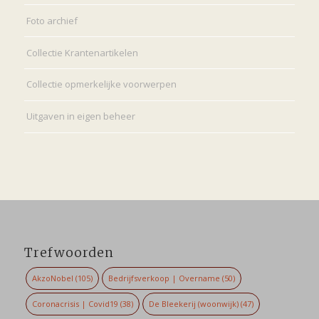
Foto archief
Collectie Krantenartikelen
Collectie opmerkelijke voorwerpen
Uitgaven in eigen beheer
Trefwoorden
AkzoNobel
(105)
Bedrijfsverkoop | Overname
(50)
Coronacrisis | Covid19
(38)
De Bleekerij (woonwijk)
(47)