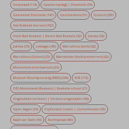
Dorpsraad
(114)
Gasolie (opslag) | Dieselolie
(36)
Gemeente Enschede
(141)
Geschiedenis
(51)
Grolsch
(290)
Het Rutbeek (terrein)
(102)
Hotel Bad Boekelo | Resort Bad Boekelo
(52)
Jubilea
(56)
Jubilea
(35)
Lekkages
(40)
Marcellinus (kerk)
(62)
Marcellinus (School)
(33)
Marssteden (bedrijventerrein)
(62)
Momentum (mortuarium)
(35)
Museum Buurtspoorweg (MBS)
(246)
N18
(113)
OBS Molenbeek (Boekelo) | Boekelerschool
(37)
Ongelukken (verkeer) | Verkeersongelukken
(46)
Open dagen
(36)
Popfeesten Usselo | Zomerfeesten
(39)
Raad van State
(34)
Rechtspraak
(80)