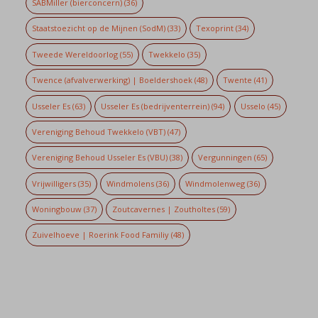
SABMiller (bierconcern)
(36)
Staatstoezicht op de Mijnen (SodM)
(33)
Texoprint
(34)
Tweede Wereldoorlog
(55)
Twekkelo
(35)
Twence (afvalverwerking) | Boeldershoek
(48)
Twente
(41)
Usseler Es
(63)
Usseler Es (bedrijventerrein)
(94)
Usselo
(45)
Vereniging Behoud Twekkelo (VBT)
(47)
Vereniging Behoud Usseler Es (VBU)
(38)
Vergunningen
(65)
Vrijwilligers
(35)
Windmolens
(36)
Windmolenweg
(36)
Woningbouw
(37)
Zoutcavernes | Zoutholtes
(59)
Zuivelhoeve | Roerink Food Familiy
(48)