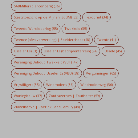
SABMiller (bierconcern)
(36)
Staatstoezicht op de Mijnen (SodM)
(33)
Texoprint
(34)
Tweede Wereldoorlog
(55)
Twekkelo
(35)
Twence (afvalverwerking) | Boeldershoek
(48)
Twente
(41)
Usseler Es
(63)
Usseler Es (bedrijventerrein)
(94)
Usselo
(45)
Vereniging Behoud Twekkelo (VBT)
(47)
Vereniging Behoud Usseler Es (VBU)
(38)
Vergunningen
(65)
Vrijwilligers
(35)
Windmolens
(36)
Windmolenweg
(36)
Woningbouw
(37)
Zoutcavernes | Zoutholtes
(59)
Zuivelhoeve | Roerink Food Familiy
(48)