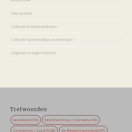
Bibliotheek
Foto archief
Collectie Krantenartikelen
Collectie opmerkelijke voorwerpen
Uitgaven in eigen beheer
Trefwoorden
AkzoNobel
(105)
Bedrijfsverkoop | Overname
(50)
Coronacrisis | Covid19
(38)
De Bleekerij (woonwijk)
(47)