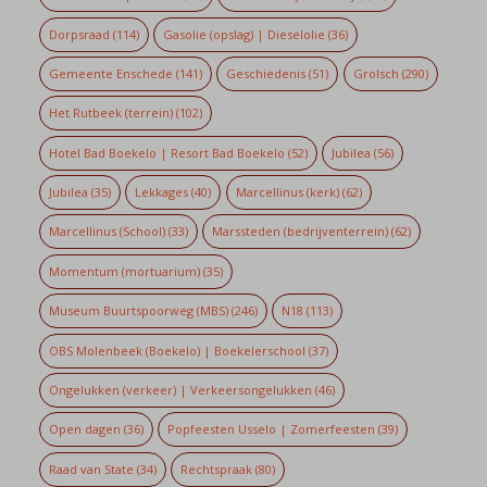
Dorpsraad
(114)
Gasolie (opslag) | Dieselolie
(36)
Gemeente Enschede
(141)
Geschiedenis
(51)
Grolsch
(290)
Het Rutbeek (terrein)
(102)
Hotel Bad Boekelo | Resort Bad Boekelo
(52)
Jubilea
(56)
Jubilea
(35)
Lekkages
(40)
Marcellinus (kerk)
(62)
Marcellinus (School)
(33)
Marssteden (bedrijventerrein)
(62)
Momentum (mortuarium)
(35)
Museum Buurtspoorweg (MBS)
(246)
N18
(113)
OBS Molenbeek (Boekelo) | Boekelerschool
(37)
Ongelukken (verkeer) | Verkeersongelukken
(46)
Open dagen
(36)
Popfeesten Usselo | Zomerfeesten
(39)
Raad van State
(34)
Rechtspraak
(80)