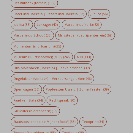
Het Rutbeek (terrein)
(102)
Hotel Bad Boekelo | Resort Bad Boekelo
(52)
Jubilea
(56)
Jubilea
(35)
Lekkages
(40)
Marcellinus (kerk)
(62)
Marcellinus (School)
(33)
Marssteden (bedrijventerrein)
(62)
Momentum (mortuarium)
(35)
Museum Buurtspoorweg (MBS)
(246)
N18
(113)
OBS Molenbeek (Boekelo) | Boekelerschool
(37)
Ongelukken (verkeer) | Verkeersongelukken
(46)
Open dagen
(36)
Popfeesten Usselo | Zomerfeesten
(39)
Raad van State
(34)
Rechtspraak
(80)
SABMiller (bierconcern)
(36)
Staatstoezicht op de Mijnen (SodM)
(33)
Texoprint
(34)
Tweede Wereldoorlog
(55)
Twekkelo
(35)