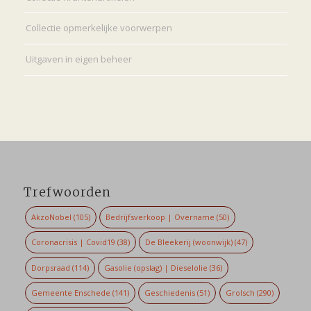
Collectie opmerkelijke voorwerpen
Uitgaven in eigen beheer
Trefwoorden
AkzoNobel
(105)
Bedrijfsverkoop | Overname
(50)
Coronacrisis | Covid19
(38)
De Bleekerij (woonwijk)
(47)
Dorpsraad
(114)
Gasolie (opslag) | Dieselolie
(36)
Gemeente Enschede
(141)
Geschiedenis
(51)
Grolsch
(290)