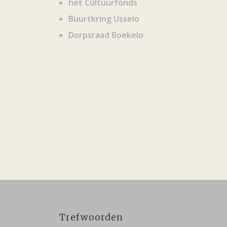
het Cultuurfonds
Buurtkring Usselo
Dorpsraad Boekelo
Trefwoorden