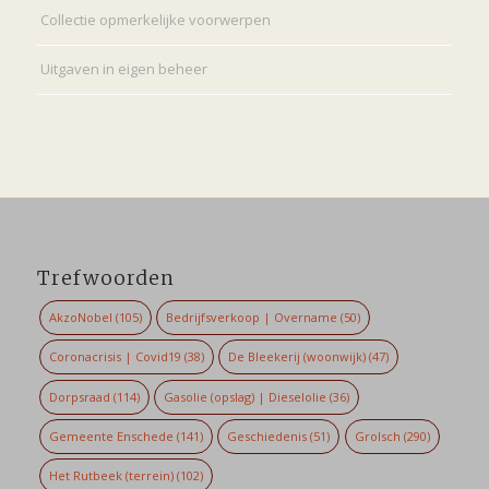
Collectie opmerkelijke voorwerpen
Uitgaven in eigen beheer
Trefwoorden
AkzoNobel
(105)
Bedrijfsverkoop | Overname
(50)
Coronacrisis | Covid19
(38)
De Bleekerij (woonwijk)
(47)
Dorpsraad
(114)
Gasolie (opslag) | Dieselolie
(36)
Gemeente Enschede
(141)
Geschiedenis
(51)
Grolsch
(290)
Het Rutbeek (terrein)
(102)