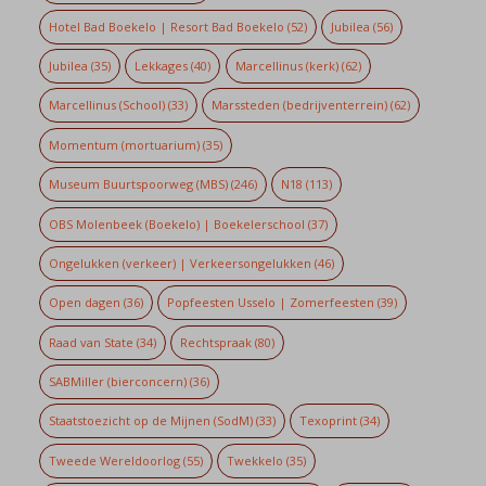
Hotel Bad Boekelo | Resort Bad Boekelo
(52)
Jubilea
(56)
Jubilea
(35)
Lekkages
(40)
Marcellinus (kerk)
(62)
Marcellinus (School)
(33)
Marssteden (bedrijventerrein)
(62)
Momentum (mortuarium)
(35)
Museum Buurtspoorweg (MBS)
(246)
N18
(113)
OBS Molenbeek (Boekelo) | Boekelerschool
(37)
Ongelukken (verkeer) | Verkeersongelukken
(46)
Open dagen
(36)
Popfeesten Usselo | Zomerfeesten
(39)
Raad van State
(34)
Rechtspraak
(80)
SABMiller (bierconcern)
(36)
Staatstoezicht op de Mijnen (SodM)
(33)
Texoprint
(34)
Tweede Wereldoorlog
(55)
Twekkelo
(35)