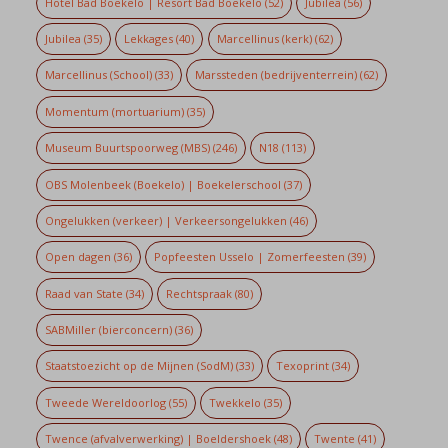
Hotel Bad Boekelo | Resort Bad Boekelo
(52)
Jubilea
(56)
Jubilea
(35)
Lekkages
(40)
Marcellinus (kerk)
(62)
Marcellinus (School)
(33)
Marssteden (bedrijventerrein)
(62)
Momentum (mortuarium)
(35)
Museum Buurtspoorweg (MBS)
(246)
N18
(113)
OBS Molenbeek (Boekelo) | Boekelerschool
(37)
Ongelukken (verkeer) | Verkeersongelukken
(46)
Open dagen
(36)
Popfeesten Usselo | Zomerfeesten
(39)
Raad van State
(34)
Rechtspraak
(80)
SABMiller (bierconcern)
(36)
Staatstoezicht op de Mijnen (SodM)
(33)
Texoprint
(34)
Tweede Wereldoorlog
(55)
Twekkelo
(35)
Twence (afvalverwerking) | Boeldershoek
(48)
Twente
(41)