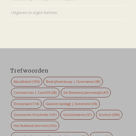
Uitgaven in eigen beheer
Trefwoorden
AkzoNobel
(105)
Bedrijfsverkoop | Overname
(50)
Coronacrisis | Covid19
(38)
De Bleekerij (woonwijk)
(47)
Dorpsraad
(114)
Gasolie (opslag) | Dieselolie
(36)
Gemeente Enschede
(141)
Geschiedenis
(51)
Grolsch
(290)
Het Rutbeek (terrein)
(102)