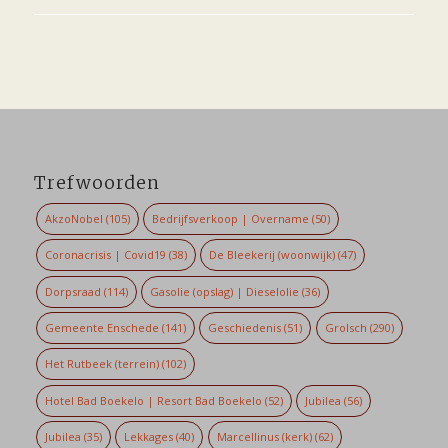
Trefwoorden
AkzoNobel
(105)
Bedrijfsverkoop | Overname
(50)
Coronacrisis | Covid19
(38)
De Bleekerij (woonwijk)
(47)
Dorpsraad
(114)
Gasolie (opslag) | Dieselolie
(36)
Gemeente Enschede
(141)
Geschiedenis
(51)
Grolsch
(290)
Het Rutbeek (terrein)
(102)
Hotel Bad Boekelo | Resort Bad Boekelo
(52)
Jubilea
(56)
Jubilea
(35)
Lekkages
(40)
Marcellinus (kerk)
(62)