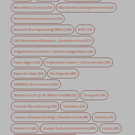
Marcellinus (School)
(33)
Marssteden (bedrijventerrein)
(62)
Momentum (mortuarium)
(35)
Museum Buurtspoorweg (MBS)
(246)
N18
(113)
OBS Molenbeek (Boekelo) | Boekelerschool
(37)
Ongelukken (verkeer) | Verkeersongelukken
(46)
Open dagen
(36)
Popfeesten Usselo | Zomerfeesten
(39)
Raad van State
(34)
Rechtspraak
(80)
SABMiller (bierconcern)
(36)
Staatstoezicht op de Mijnen (SodM)
(33)
Texoprint
(34)
Tweede Wereldoorlog
(55)
Twekkelo
(35)
Twence (afvalverwerking) | Boeldershoek
(48)
Twente
(41)
Usseler Es
(63)
Usseler Es (bedrijventerrein)
(94)
Usselo
(45)