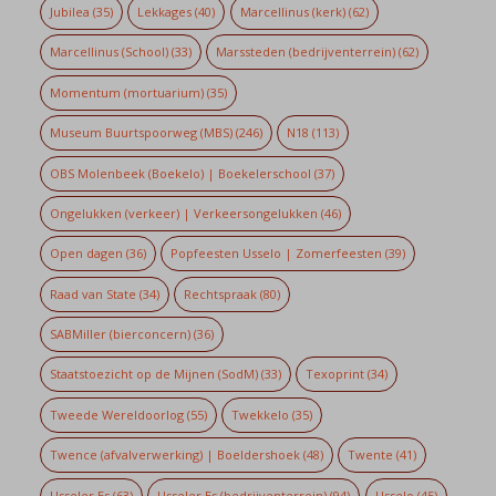
Jubilea
(35)
Lekkages
(40)
Marcellinus (kerk)
(62)
Marcellinus (School)
(33)
Marssteden (bedrijventerrein)
(62)
Momentum (mortuarium)
(35)
Museum Buurtspoorweg (MBS)
(246)
N18
(113)
OBS Molenbeek (Boekelo) | Boekelerschool
(37)
Ongelukken (verkeer) | Verkeersongelukken
(46)
Open dagen
(36)
Popfeesten Usselo | Zomerfeesten
(39)
Raad van State
(34)
Rechtspraak
(80)
SABMiller (bierconcern)
(36)
Staatstoezicht op de Mijnen (SodM)
(33)
Texoprint
(34)
Tweede Wereldoorlog
(55)
Twekkelo
(35)
Twence (afvalverwerking) | Boeldershoek
(48)
Twente
(41)
Usseler Es
(63)
Usseler Es (bedrijventerrein)
(94)
Usselo
(45)