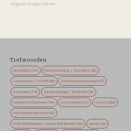
Uitgaven in eigen beheer
Trefwoorden
AkzoNobel
(105)
Bedrijfsverkoop | Overname
(50)
Coronacrisis | Covid19
(38)
De Bleekerij (woonwijk)
(47)
Dorpsraad
(114)
Gasolie (opslag) | Dieselolie
(36)
Gemeente Enschede
(141)
Geschiedenis
(51)
Grolsch
(290)
Het Rutbeek (terrein)
(102)
Hotel Bad Boekelo | Resort Bad Boekelo
(52)
Jubilea
(56)